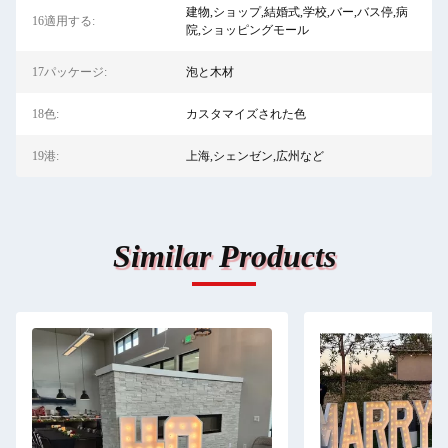
建物,ショップ,結婚式,学校,バー,バス停,病
16適用する:
院,ショッピングモール
17パッケージ:
泡と木材
18色:
カスタマイズされた色
19港:
上海,シェンゼン,広州など
Similar Products