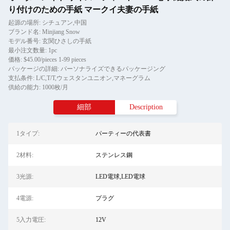
り付けのための手紙 マークイ夫妻の手紙
起源の場所: シチュアン,中国
ブランド名: Minjiang Snow
モデル番号: 玄関ひさしの手紙
最小注文数量: 1pc
価格: $45.00/pieces 1-99 pieces
パッケージの詳細: パーソナライズできるパッケージング
支払条件: L/C,T/T,ウェスタンユニオン,マネーグラム
供給の能力: 1000枚/月
細部
Description
1タイプ:
パーティーの代表書
2材料:
ステンレス鋼
3光源:
LED電球,LED電球
4電源:
プラグ
5入力電圧:
12V