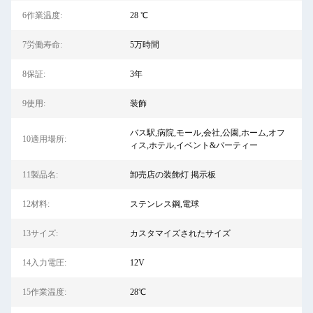
6作業温度:
28 ℃
7労働寿命:
5万時間
8保証:
3年
9使用:
装飾
バス駅,病院,モール,会社,公園,ホーム,オフ
10適用場所:
ィス,ホテル,イベント&パーティー
11製品名:
卸売店の装飾灯 掲示板
12材料:
ステンレス鋼,電球
13サイズ:
カスタマイズされたサイズ
14入力電圧:
12V
15作業温度:
28℃