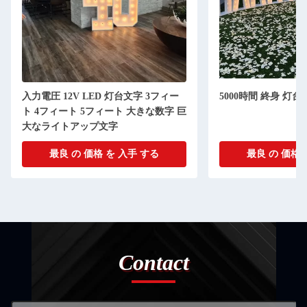
入力電圧 12V LED 灯台文字 3フィー
5000時間 終身 灯台
ト 4フィート 5フィート 大きな数字 巨
大なライトアップ文字
最良 の 価格 を 入手 する
最良 の 価格 
Contact