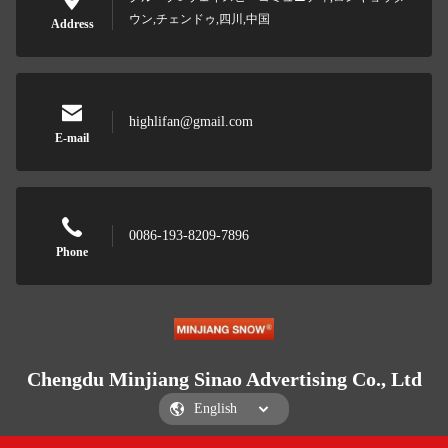
ウン,チェンドゥ,四川,中国
Address
highlifan@gmail.com
E-mail
0086-193-8209-7896
Phone
Chengdu Minjiang Sinao Advertising Co., Ltd