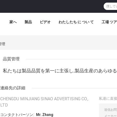
家へ
製品
ビデオ
わたしたち に つい て
工場 ツ
質管理
品質管理
私たちは製品品質を第一に主張し,製品生産のあらゆる
連絡先の詳細
CHENGDU MINJIANG SINAO ADVERTISING CO.,
私達に直
LTD
コンタクトパーソン:
Mr. Zhang