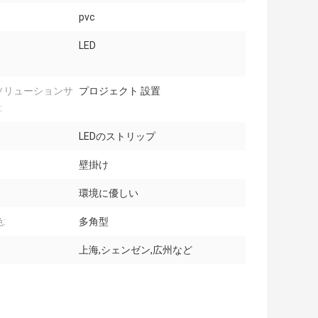
pvc
LED
ソリューションサ
プロジェクト 設置
:
LEDのストリップ
壁掛け
環境に優しい
:
多角型
上海,シェンゼン,広州など