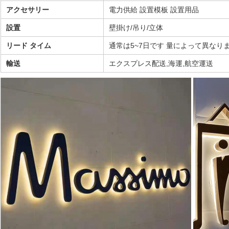
アクセサリー
電力供給 設置模板 設置用品
設置
壁掛け/吊り/立体
リード タイム
通常は5~7日です 量によって異なり
輸送
エクスプレス配送,海運,航空運送
メッセージ
折り返しご連絡いたします！