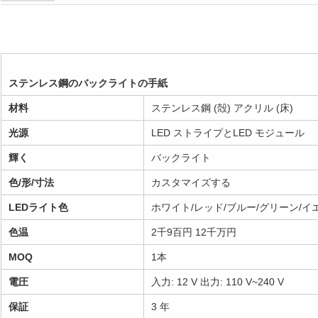
ステンレス鋼のバックライトの手紙
材料
ステンレス鋼 (殻) アクリル (床)
光源
LED ストライプとLED モジュール
輝く
バックライト
色/形/寸法
カスタマイズする
LEDライト色
ホワイト/レッド/ブルー/グリーン/イ
色温
2千9百円 12千万円
MOQ
1本
電圧
入力: 12 V 出力: 110 V~240 V
保証
3 年