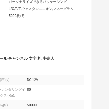
:
パーソナライズできるパッケージング
L/C,T/T,ウェスタンユニオン,マネーグラム
5000枚/月
チール チャンネル 文字 札 小売店
 (v):
DC 12V
ーレンダリングイ
80
ス (Ra):
時間):
50000