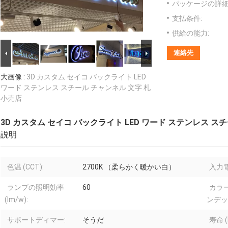
パッケージの詳細
支払条件:
供給の能力:
連絡先
大画像 :
3D カスタム セイコ バックライト LED
ワード ステンレス スチール チャンネル 文字 札
小売店
3D カスタム セイコ バックライト LED ワード ステンレス ス
説明
色温 (CCT):
2700K （柔らかく暖かい白）
入力電圧
ランプの照明効率
60
カラ
(lm/w):
ンデック
サポートディマー:
そうだ
寿命 (