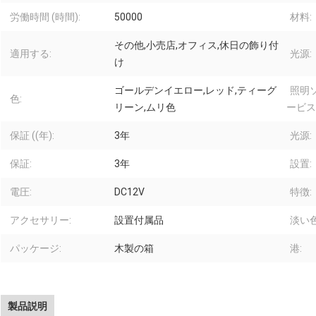
労働時間 (時間):
50000
材料:
その他,小売店,オフィス,休日の飾り付
適用する:
光源:
け
ゴールデンイエロー,レッド,ティーグ
照明
色:
リーン,ムリ色
ービス
保証 ((年):
3年
光源:
保証:
3年
設置:
電圧:
DC12V
特徴:
アクセサリー:
設置付属品
淡い色
パッケージ:
木製の箱
港:
製品説明