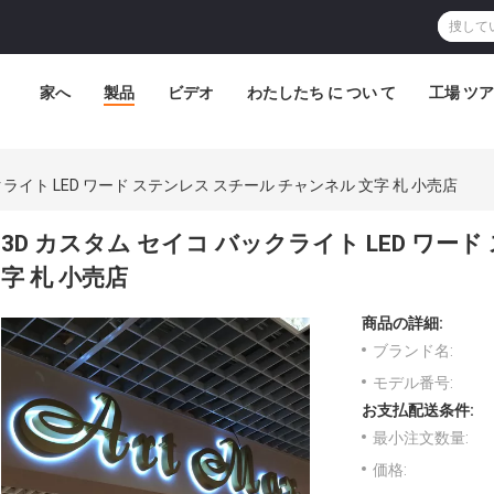
家へ
製品
ビデオ
わたしたち に つい て
工場 ツ
クライト LED ワード ステンレス スチール チャンネル 文字 札 小売店
3D カスタム セイコ バックライト LED ワー
字 札 小売店
商品の詳細:
ブランド名:
モデル番号:
お支払配送条件:
最小注文数量:
価格: