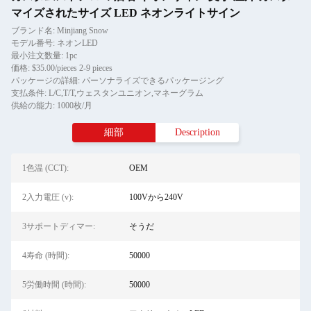
マイズされたサイズ LED ネオンライトサイン
ブランド名: Minjiang Snow
モデル番号: ネオンLED
最小注文数量: 1pc
価格: $35.00/pieces 2-9 pieces
パッケージの詳細: パーソナライズできるパッケージング
支払条件: L/C,T/T,ウェスタンユニオン,マネーグラム
供給の能力: 1000枚/月
細部
Description
1色温 (CCT):
OEM
2入力電圧 (v):
100Vから240V
3サポートディマー:
そうだ
4寿命 (時間):
50000
5労働時間 (時間):
50000