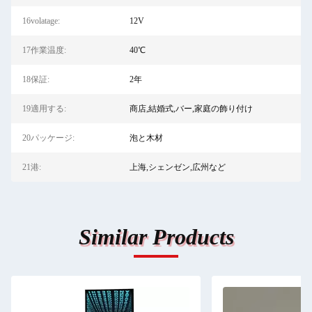
16volatage:
12V
17作業温度:
40℃
18保証:
2年
19適用する:
商店,結婚式,バー,家庭の飾り付け
20パッケージ:
泡と木材
21港:
上海,シェンゼン,広州など
Similar Products