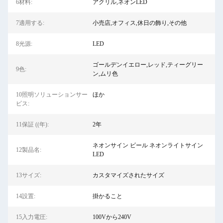
6材料:
アクリル,ネオンLED
7適用する:
小売店,オフィス,休日の飾り,その他
8光源:
LED
ゴールデンイエロー,レッド,ティーグリー
9色:
ン,ムリ色
10照明ソリューションサー
ほか
ビス:
11保証 ((年):
2年
ネオンサイン ビール ネオンライトサイン
12製品名:
LED
13サイズ:
カスタマイズされたサイズ
14設置:
掛かること
15入力電圧:
100Vから240V