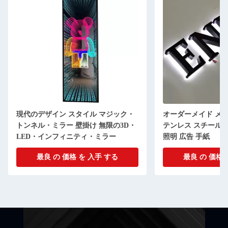
現代のデザイン スタイル マジック・
オーダーメイド メタ
トンネル・ミラー 壁掛け 無限の3D・
テンレス スチール 
LED・インフィニティ・ミラー
照明 広告 手紙
最良 の 価格 を 入手 する
最良 の 価格 